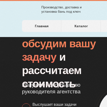
Производство, доставка и
Цифровое агентство
TilSite
установка бань под ключ
по разработке сайтов
Главная
Каталог
Давайте
обсудим вашу
задачу
и
рассчитаем
стоимость
Получите консультацию
руководителя агентства
Выслушает ваши задачи