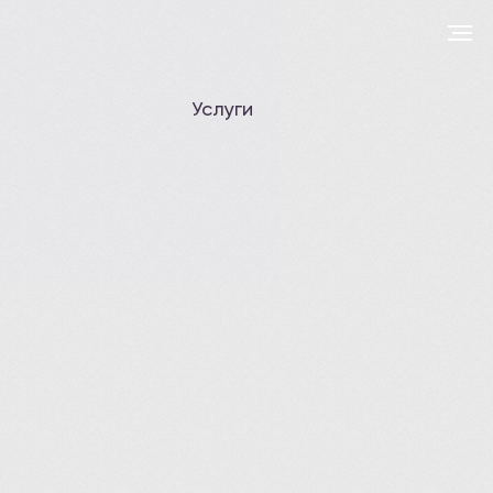
TilSite
+7 (921) 370-22-
06
Цифровое агентство
по разработке сайтов
Услуги
Каркасные
Вентиляция
Кирпичные
Фото
Отопление
О нас
Теплый пол
Акции
Электрическая проводка
Команда
Водоснабжение и канализация
Новости
FAQ
+7 (499) 000-00-00
Новосибирск
info@info.ru