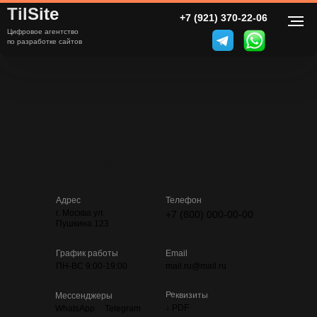
TilSite
+7 (921) 370-22-06
Цифровое агентство
по разработке сайтов
НАШИ КОНТАКТЫ
Адрес
Телефон
г. Москва ул.
+7 (800) 000-00-00
Пушкина 123
График работы
Email
ПН-ВС 9:00-19:00
mail.ru@mail.ru
Реквизиты
Мессенджеры
↓ PDF
WhatsApp
Telegram