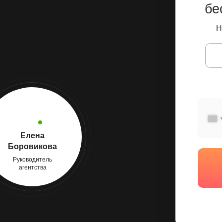
бе
Н
Елена
Боровикова
Руководитель
агентства