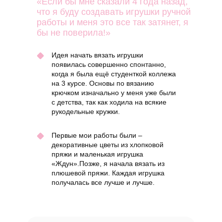
«Если бы мне сказали 4 года назад,
что я буду создавать игрушки ручной
работы и меня это все так затянет, я
бы не поверила!»
Идея начать вязать игрушки
появилась совершенно спонтанно,
когда я была ещё студенткой коллежа
на 3 курсе. Основы по вязанию
крючком изначально у меня уже были
с детства, так как ходила на всякие
рукодельные кружки.
Первые мои работы были –
декоративные цветы из хлопковой
пряжи и маленькая игрушка
«Ждун».Позже, я начала вязать из
плюшевой пряжи. Каждая игрушка
получалась все лучше и лучше.