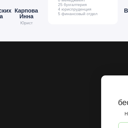
8 менеджмент
25 бухгалтерия
4 юриспруденция
ских
Карпова
В
5 финансовый отдел
а
Инна
Юрист
бе
Н