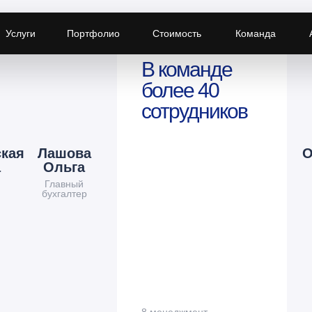
Услуги
Портфолио
Стоимость
Команда
В команде
более 40
сотрудников
ская
Лашова
О
а
Ольга
Главный
бухгалтер