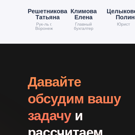
Решетникова
Климова
Целыков
Татьяна
Елена
Полин
Рук-ль г.
Главный
Юрист
Воронеж
бухгалтер
Давайте
обсудим вашу
задачу
и
рассчитаем