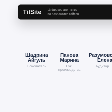
Цифровое агентство
TilSite
по разработке сайтов
Шадрина
Панова
Разумов
Айгуль
Марина
Елен
Основатель
Рук.
Аудитор
производства