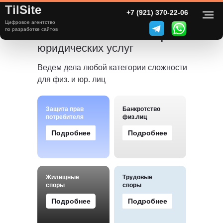
TilSite
+7 (921) 370-22-06
Цифровое агентство
по разработке сайтов
Оказываем весь спектр
юридических услуг
Ведем дела любой категории сложности
для физ. и юр. лиц
Защита прав
Банкротство
потребителя
физ.лиц
Подробнее
Подробнее
Жилищные
Трудовые
споры
споры
Подробнее
Подробнее