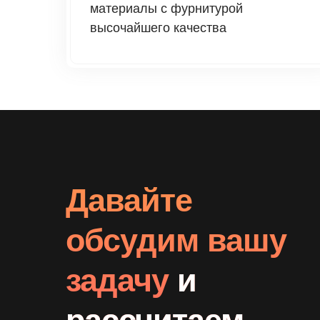
материалы с фурнитурой
высочайшего качества
Давайте
обсудим вашу
задачу
и