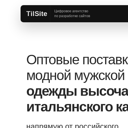
Цифровое агентство
«PRODUCTION»
TilSite
по разработке сайтов
Оптовые поставк
модной мужской 
одежды высоча
итальянского к
напрямую от российского