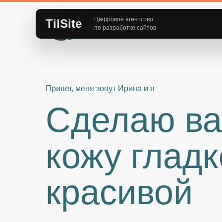
Цифровое агентство
Ирина Васильева
—
TilSite
по разработке сайтов
Ваш личный косметолог
Привет, меня зовут Ирина и я
Сделаю в
кожу гладк
красивой