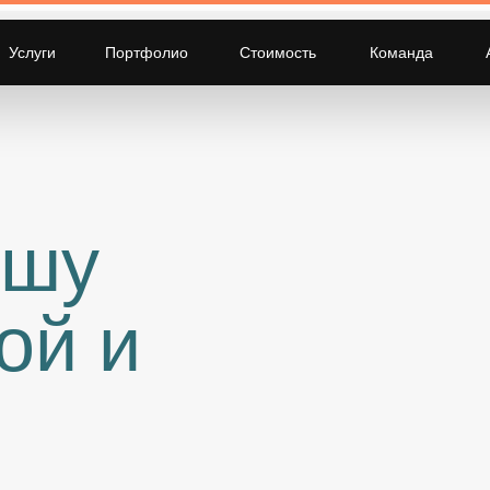
Отвечаю по WhatsApp
г. Москва, ул.
Услуги
Портфолио
Стоимость
Команда
или Telegram за 2 минут
Дорожная, д. 50
ашу
ой и