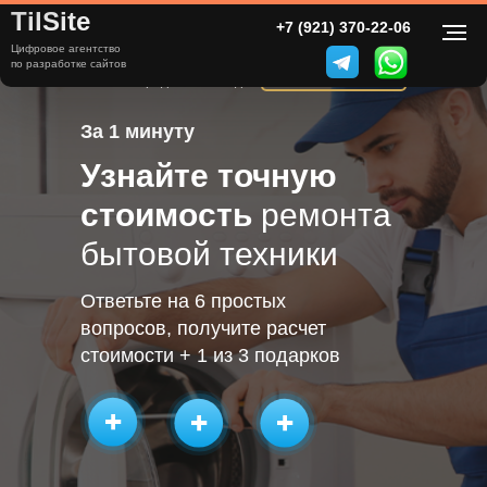
TilSite
ЛОГО
8 (000) 000-00-00
+7 (921) 370-22-06
Цифровое агентство
Ремонт бытовой техники в
по разработке сайтов
ПЕРЕЗВОНИТЕ МНЕ
«пишем город» с 2010 года
За 1 минуту
Узнайте точную
стоимость
ремонта
бытовой техники
Ответьте на 6 простых
вопросов, получите расчет
стоимости + 1 из 3 подарков