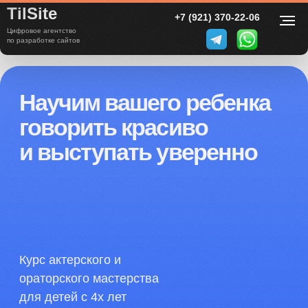
TilSite
+7 (921) 370-22-06
Speak
Child
Цифровое агентство
по разработке сайтов
Научим вашего ребенка
говорить красиво
и выступать уверенно
Курс актерского и
ораторского мастерства
для детей с 4х лет
УЗНАТЬ ПОДРОБНЕЕ