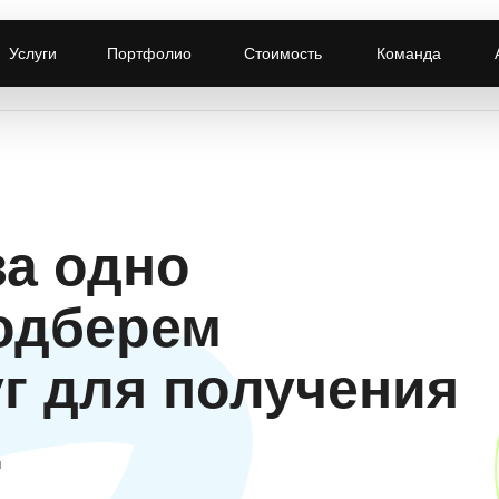
+7
 Москва, ул.
Есть вопросы?
Услуги
Портфолио
Стоимость
Команда
рожная, д. 50
Напишите мне
Еже
за одно
одберем
уг для получения
.