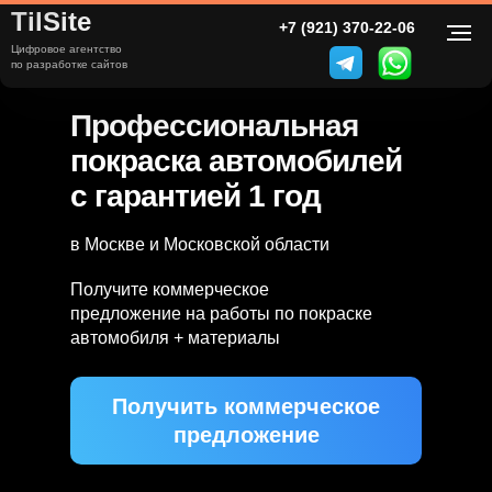
TilSite
+7 (499) 000-00-00
+7 (921) 370-22-06
Цифровое агентство
Покраска автомобилей
по разработке сайтов
в Москве и МО
Профессиональная
покраска автомобилей
с гарантией 1 год
в Москве и Московской области
Получите коммерческое
предложение на работы по покраске
автомобиля + материалы
Получить коммерческое
предложение