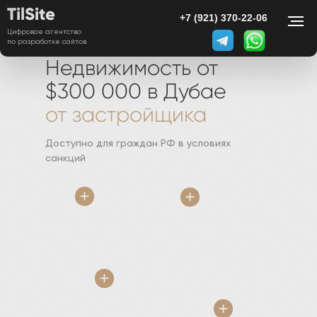
TilSite
8 800 000 00 00
+7 (921) 370-22-06
Цифровое агентство
по разработке сайтов
Недвижимость от
$300 000 в Дубае
от застройщика
Доступно для граждан РФ в условиях
санкций