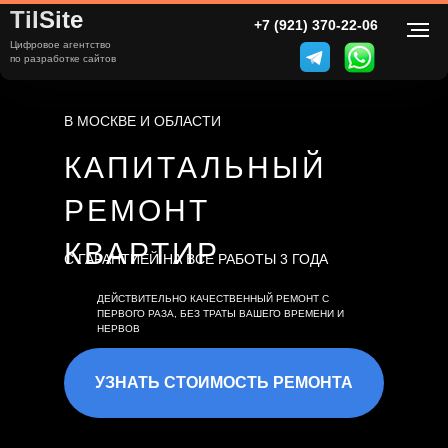
TilSite
ПН-ПТ с 9:00 - 20:00
+7 (921) 370-22-06
+7 (800) 000-00-00
Цифровое агентство
Заказать обратный звонок
по разработке сайтов
Ремонт квартир и домов под
ключ в Москве и МО с 2011 г.
В МОСКВЕ И ОБЛАСТИ
КАПИТАЛЬНЫЙ
РЕМОНТ
КВАРТИР
С ГАРАНТИЕЙ НА ВСЕ РАБОТЫ 3 ГОДА
ДЕЙСТВИТЕЛЬНО КАЧЕСТВЕННЫЙ РЕМОНТ С
ПЕРВОГО РАЗА, БЕЗ ТРАТЫ ВАШЕГО ВРЕМЕНИ И
НЕРВОВ
УЗНАТЬ СТОИМОСТЬ РЕМОНТА