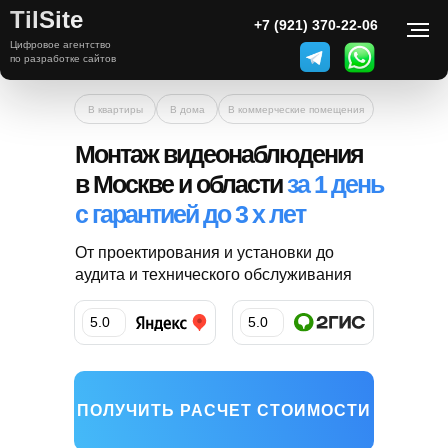
TilSite
+7 (999) 000-00-00
+7 (921) 370-22-06
Цифровое агентство
Монтаж видеонаблюдения
по разработке сайтов
в Москве и МО
В квартиры
В дома
В коммерческие помещения
Монтаж видеонаблюдения
в Москве и области
за 1 день
с гарантией до 3 х лет
От проектирования и установки до
аудита и технического обслуживания
5.0
5.0
ПОЛУЧИТЬ РАСЧЕТ СТОИМОСТИ