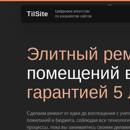
г. Мо
Профессиональный
Цифровое агентство
TilSite
Доро
ремонт в Москве
по разработке сайтов
Элитный ре
помещений в
гарантией 5 
Сделаем ремонт от идеи до воплощения с уче
пожеланий и бюджета, соблюдая все технологи
процессы, пока вы занимаетесь своими делами