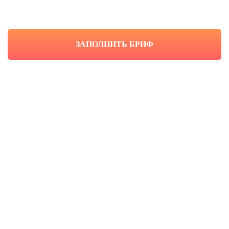
ЗАПОЛНИТЬ БРИФ
Если есть вопросы,
напишите мне в
Telegram
Название компании © 2018-2025 г. Все права
защищены. Копирование и использование
информации с сайта без согласия владельца
запрещены и преследуется по закону.
+7 (000) 000-00-00