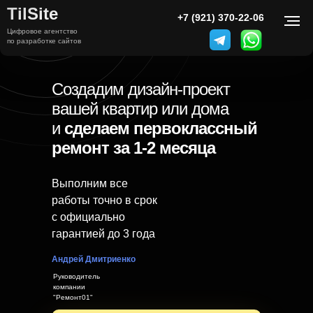
TilSite
+7 (499) 000-00-00
+7 (921) 370-22-06
Цифровое агентство
Дизайн интерьеров и ремонт
по разработке сайтов
квартир «под ключ» в Москве
Создадим дизайн-проект
вашей квартир или дома
и
сделаем первоклассный
ремонт за 1-2 месяца
Выполним все
работы точно в срок
с официально
гарантией до 3 года
Андрей Дмитриенко
Руководитель
компании
"Ремонт01"