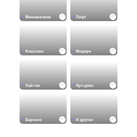
←
←
Минимализм
Лофт
←
←
Классика
Модерн
←
←
Хай-тек
Арт-деко
←
←
Барокко
И другие