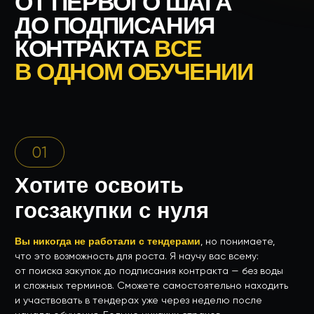
02
Предприниматель,
который хочет расширить
бизнес через тендеры
Госзакупки — это доступный способ увеличить доход
вашего бизнеса.
Научитесь выигрывать выгодные
контракты
и увеличите доход своей компании. Госзакупки
станут для вас стабильным источником заказов.
03
Работаете в сфере
ремонта, строительства
или благоустройства
Эти ниши — мои основные специализации. Я помогу вам
разобраться в особенностях закупок именно в вашей
отрасли и избежать типичных ошибок.
Получите готовые
решения для работы в вашей нише
: от поиска
подходящих закупок до подписания контракта. Я помогу
избежать ошибок, которые часто допускают новички.