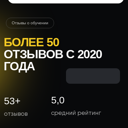
Нажимая на кнопку «Получить»
вы соглашаетесь на обработку персональных
данных
ИП Викторова Тамара Леонидовна
ИНН 616507506359
Работаю на УСН
Телефон
+7 (996) 127-63-77
Вся представленная на данном сайте информация
носит исключительно информационный характер
и не является публичной офертой, определяемой
положениями ст. 437 ГК РФ. Опубликованная
на данном сайте информация может быть изменена
в любое время без предварительного уведомления.