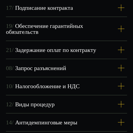
17/
Подписание контракта
19/
Обеспечение гарантийных
обязательств
СТОИМОСТЬ
И
21/
Задержание оплат по контракту
УСЛОВИЯ
Сроки
Стоимость:
обучения:
35 000 руб.
7 дней
08/
Запрос разъяснений
10/
Налогообложение и НДС
Первое занятие бесплатно
—
решите, подходит ли вам
обучение
12/
Виды процедур
Оплата после первого занятия
Возможна оплата по расчетному
14/
Антидемпинговые меры
счету
Заключение договора