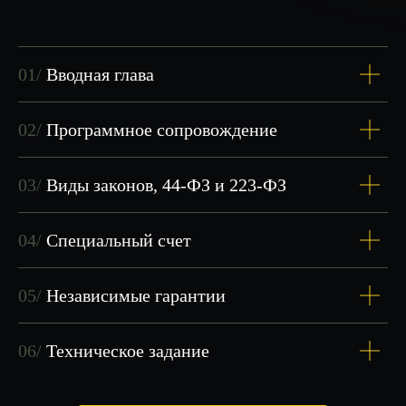
01/
Вводная глава
02/
Программное сопровождение
Я не просто преподаватель
—
я практик с опытом работы
03/
Виды законов, 44-ФЗ и 223-ФЗ
в госзакупках.
04/
Специальный счет
Отзывы о обучении
05/
Независимые гарантии
БОЛЕЕ 50
ОТЗЫВОВ С 2020
06/
Техническое задание
ГОДА