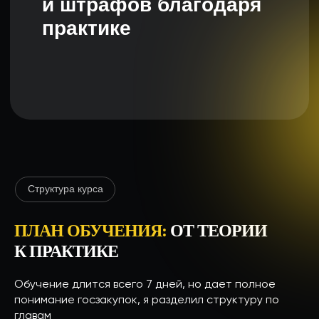
Викторов Дмитрий
С 2017 года я занимаюсь участием
в госзакупках, а с 2018 года параллельно
оказываю тендерное сопровождение для
компаний.
Специализируюсь на закупках в сфере
ремонта, строительства
и благоустройства.
С 2020 года создаю и провожу
индивидуальные курсы обучения тендерам,
помогая предпринимателям освоить
госзакупки с нуля.
ПЛАН ОБУЧЕНИЯ:
ОТ ТЕОРИИ
К ПРАКТИКЕ
Обучение длится всего 7 дней, но дает полное
понимание госзакупок, я разделил структуру по
главам