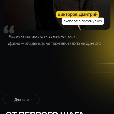
Для кого
ОТ ПЕРВОГО ШАГА
ДО ПОДПИСАНИЯ
КОНТРАКТА
ВСЕ
В ОДНОМ ОБУЧЕНИИ
01
Хотите освоить
госзакупки с нуля
Вы никогда не работали с тендерами
, но понимаете,
что это возможность для роста. Я научу вас всему:
от поиска закупок до подписания контракта — без воды
и сложных терминов. Сможете самостоятельно находить
и участвовать в тендерах уже через неделю после
начала обучения. Больше никаких страхов
и неуверенности — только четкий план действий.