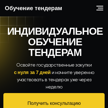
Обучение тендерам
ИНДИВИДУАЛЬНОЕ
ОБУЧЕНИЕ
ТЕНДЕРАМ
Освойте государственные закупки
с нуля за 7 дней
и начните уверенно
участвовать в тендерах уже через
неделю
Получить консультацию
Первое занятие бесплатно —
решите, подходит ли вам
обучение
Обучено 120 специалистов
Более 5 лет опыта