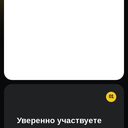
Подавать заявки,
участвовать
в аукционах
05
Избежите ошибок
и штрафов благодаря
практике
Структура курса