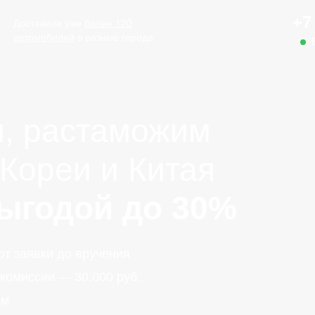
+7
Доставили уже
более 120
автомобилей
в разные города
м, растаможим
 Кореи и Китая
выгодой до 30%
т заявки до вручения
комиссии — 30.000 руб.
ом